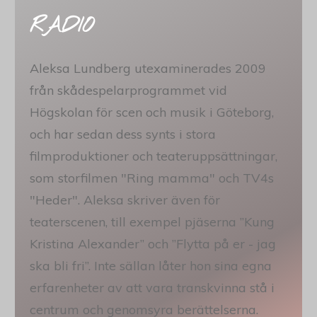
RADIO
Aleksa Lundberg utexaminerades 2009
från skådespelarprogrammet vid
Högskolan för scen och musik i Göteborg,
och har sedan dess synts i stora
filmproduktioner och teateruppsättningar,
som storfilmen "Ring mamma" och TV4s
"Heder". Aleksa skriver även för
teaterscenen, till exempel pjäserna ”Kung
Kristina Alexander” och ”Flytta på er - jag
ska bli fri”. Inte sällan låter hon sina egna
erfarenheter av att vara transkvinna stå i
centrum och genomsyra berättelserna.