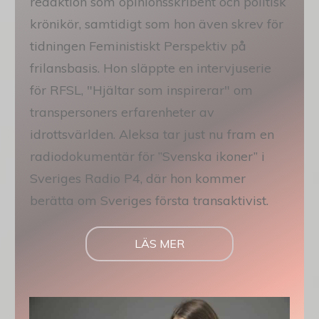
redaktion som opinionsskribent och politisk
krönikör, samtidigt som hon även skrev för
tidningen Feministiskt Perspektiv på
frilansbasis. Hon släppte en intervjuserie
för RFSL, "Hjältar som inspirerar" om
transpersoners erfarenheter av
idrottsvärlden. Aleksa tar just nu fram en
radiodokumentär för ”Svenska ikoner” i
Sveriges Radio P4, där hon kommer
berätta om Sveriges första transaktivist.
LÄS MER