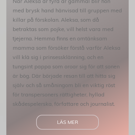
När Aleksa är fyra år gammal blir hon
med brysk hand hänvisad till gruppen med
killar på förskolan. Aleksa, som då
betraktas som pojke, vill helst vara med
tjejerna. Hemma finns en omtänksam
mamma som försöker förstå varför Aleksa
vill klä sig i prinsessklänning, och en
tungsint pappa som oroar sig för att sonen
är bög. Där började resan till att hitta sig
själv och så småningom bli en viktig röst
för transpersoners rättigheter, hyllad
skådespelerska, författare och journalist.
LÄS MER