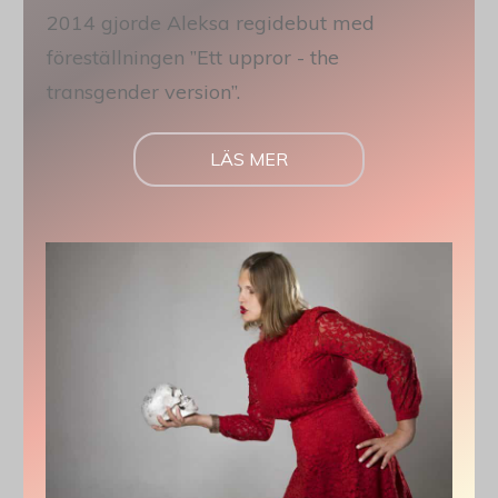
2014 gjorde Aleksa regidebut med
föreställningen ”Ett uppror - the
transgender version”.
LÄS MER