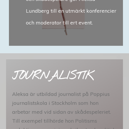
Lundberg till en utmärkt konferencier
och moderator till ert event.
JOURNALISTIK
Aleksa är utbildad journalist på Poppius
journalistskola i Stockholm som hon
arbetar med vid sidan av skådespeleriet.
Till exempel tillhörde hon Politisms